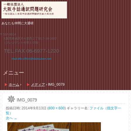
あなたも仲間に大通研
〒537-0014
大阪市東成区大今里西２丁目17-10-1002
（プレジデント今里１０階）
TEL.FAX
06-6977-1220
mail:dtk-office@daitsuken.net
メニュー
コ
ン
ホーム
›
メディア
›
IMG_0079
テ
ン
ツ
IMG_0079
へ
投稿日時:
2014年9月13日
(
800 × 600
) ギャラリー名:
ファイル（指文字一
ス
覧）
キ
次へ →
ッ
プ