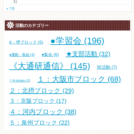
31
« 7月
活動のカテゴリー
●学習会
(196)
6：堺ブロック
(5)
★支部活動
(32)
●集会
(6)
●運動・取組
(3)
《大通研通信》
(145)
班活動
(7)
１：大阪市ブロック
(68)
＊N-Action
(2)
２：北摂ブロック
(29)
３：京阪ブロック
(17)
４：河内ブロック
(38)
５：泉州ブロック
(22)