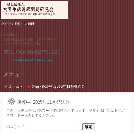
あなたも仲間に大通研
〒537-0014
大阪市東成区大今里西２丁目17-10-1002
（プレジデント今里１０階）
TEL.FAX
06-6977-1220
mail:dtk-office@daitsuken.net
メニュー
コ
ン
ホーム
›
製品
›
保護中: 2025年11月発送分
テ
ン
ツ
保護中: 2025年11月発送分
へ
このコンテンツはパスワードで保護されています。閲覧するには以下にパ
ス
スワードを入力してください。
キ
ッ
プ
パスワード: