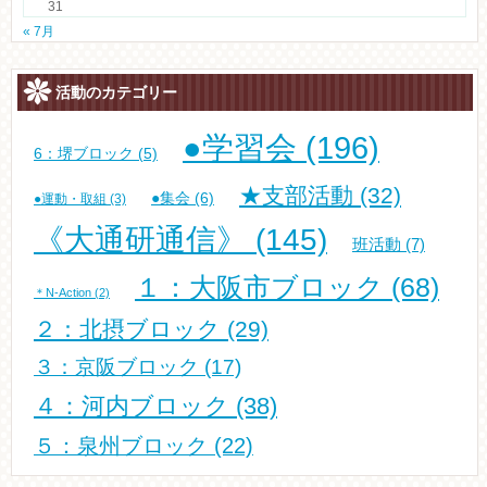
31
« 7月
活動のカテゴリー
●学習会
(196)
6：堺ブロック
(5)
★支部活動
(32)
●集会
(6)
●運動・取組
(3)
《大通研通信》
(145)
班活動
(7)
１：大阪市ブロック
(68)
＊N-Action
(2)
２：北摂ブロック
(29)
３：京阪ブロック
(17)
４：河内ブロック
(38)
５：泉州ブロック
(22)