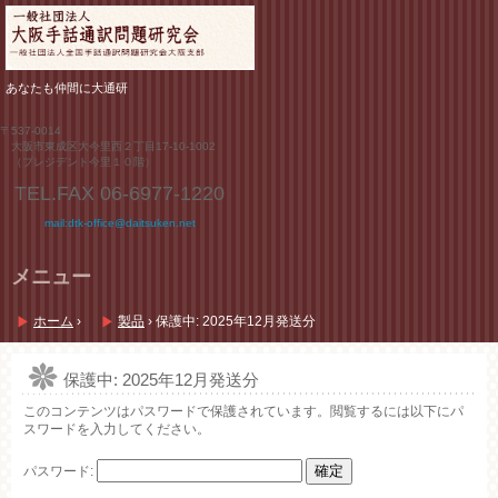
あなたも仲間に大通研
〒537-0014
大阪市東成区大今里西２丁目17-10-1002
（プレジデント今里１０階）
TEL.FAX
06-6977-1220
mail:dtk-office@daitsuken.net
メニュー
コ
ン
ホーム
›
製品
›
保護中: 2025年12月発送分
テ
ン
ツ
保護中: 2025年12月発送分
へ
このコンテンツはパスワードで保護されています。閲覧するには以下にパ
ス
スワードを入力してください。
キ
ッ
プ
パスワード: