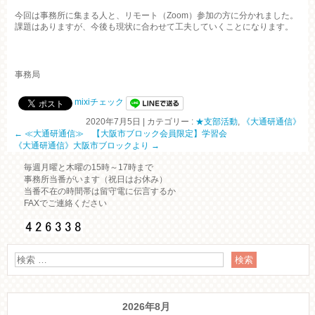
今回は事務所に集まる人と、リモート（Zoom）参加の方に分かれました。
課題はありますが、今後も現状に合わせて工夫していくことになります。
事務局
mixiチェック
2020年7月5日
|
カテゴリー :
★支部活動
,
《大通研通信》
←
≪大通研通信≫ 【大阪市ブロック会員限定】学習会
《大通研通信》大阪市ブロックより
→
毎週月曜と木曜の15時～17時まで
事務所当番がいます（祝日はお休み）
当番不在の時間帯は留守電に伝言するか
FAXでご連絡ください
2026年8月