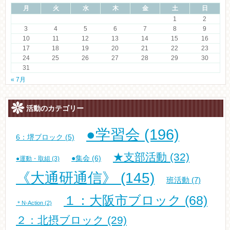
月
火
水
木
金
土
日
1
2
3
4
5
6
7
8
9
10
11
12
13
14
15
16
17
18
19
20
21
22
23
24
25
26
27
28
29
30
31
« 7月
活動のカテゴリー
●学習会
(196)
6：堺ブロック
(5)
★支部活動
(32)
●集会
(6)
●運動・取組
(3)
《大通研通信》
(145)
班活動
(7)
１：大阪市ブロック
(68)
＊N-Action
(2)
２：北摂ブロック
(29)