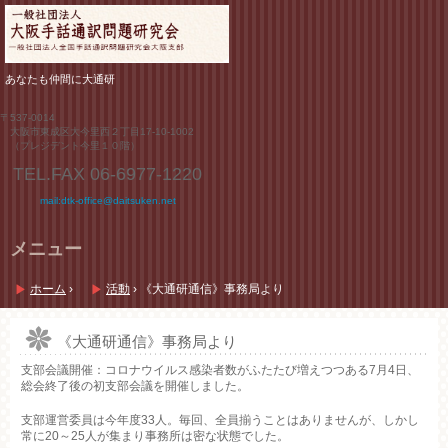
あなたも仲間に大通研
〒537-0014
大阪市東成区大今里西２丁目17-10-1002
（プレジデント今里１０階）
TEL.FAX
06-6977-1220
mail:dtk-office@daitsuken.net
メニュー
コ
ン
ホーム
›
活動
›
《大通研通信》事務局より
テ
ン
ツ
《大通研通信》事務局より
へ
支部会議開催：コロナウイルス感染者数がふたたび増えつつある7月4日、
ス
総会終了後の初支部会議を開催しました。
キ
ッ
支部運営委員は今年度33人。毎回、全員揃うことはありませんが、しかし
プ
常に20～25人が集まり事務所は密な状態でした。