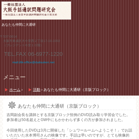
あなたも仲間に大通研
〒537-0014
大阪市東成区大今里西２丁目17-10-1002
（プレジデント今里１０階）
TEL.FAX
06-6977-1220
mail:dtk-office@daitsuken.net
メニュー
コ
ン
ホーム
›
活動
›
あなたも仲間に大通研（京阪ブロック）
テ
ン
ツ
あなたも仲間に大通研（京阪ブロック）
へ
吉岡副会長を講師とする京阪ブロック恒例のDVD読み取り学習会でした。
ス
参加者は50名超えとGW中にもかかわらず多くの方が参加されました。
キ
ッ
今回使用したDVDは3月に開催した「シュワールームへようこそ！」でお話
プ
いただいた水本博司さんの映像です。手話は早いのですが、とても映像的