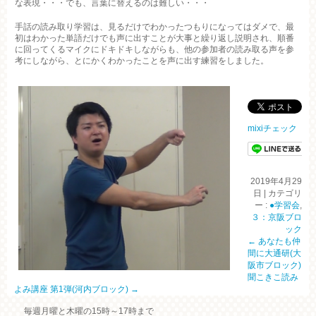
な表現・・・でも、言葉に替えるのは難しい・・・
手話の読み取り学習は、見るだけでわかったつもりになってはダメで、最
初はわかった単語だけでも声に出すことが大事と繰り返し説明され、順番
に回ってくるマイクにドキドキしながらも、他の参加者の読み取る声を参
考にしながら、とにかくわかったことを声に出す練習をしました。
mixiチェック
2019年4月29
日
|
カテゴリ
ー :
●学習会
,
３：京阪ブロ
ック
←
あなたも仲
間に大通研(大
阪市ブロック)
聞こきこ読み
よみ講座 第1弾(河内ブロック)
→
毎週月曜と木曜の15時～17時まで