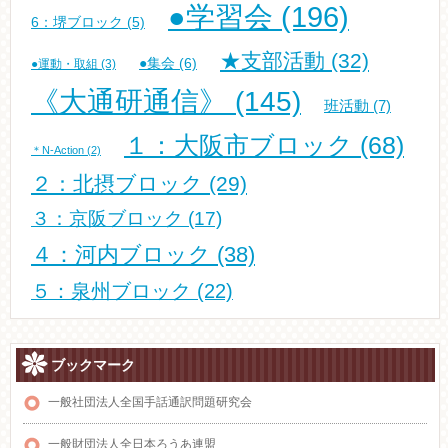
●学習会
(196)
6：堺ブロック
(5)
★支部活動
(32)
●集会
(6)
●運動・取組
(3)
《大通研通信》
(145)
班活動
(7)
１：大阪市ブロック
(68)
＊N-Action
(2)
２：北摂ブロック
(29)
３：京阪ブロック
(17)
４：河内ブロック
(38)
５：泉州ブロック
(22)
ブックマーク
一般社団法人全国手話通訳問題研究会
一般財団法人全日本ろうあ連盟