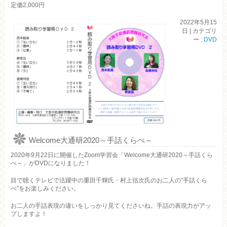
定価2,000円
2022年5月15
日
|
カテゴリ
ー :
DVD
Welcome大通研2020～手話くらべ～
2020年9月22日に開催したZoom学習会「Welcome大通研2020～手話くら
べ～」がDVDになりました！
目で聴くテレビで活躍中の重田千輝氏・村上信次氏のお二人の”手話くら
べ”をお楽しみください。
お二人の手話表現の違いをしっかり見てくださいね。手話の表現力がアッ
プしますよ！