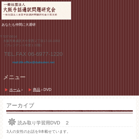
あなたも仲間に大通研
〒537-0014
大阪市東成区大今里西２丁目17-10-1002
（プレジデント今里１０階）
TEL.FAX
06-6977-1220
mail:dtk-office@daitsuken.net
メニュー
コ
ン
ホーム
›
商品
›
DVD
テ
ン
ツ
アーカイブ
へ
ス
キ
読み取り学習用DVD ２
ッ
プ
3人の女性のお話を9本載せています。