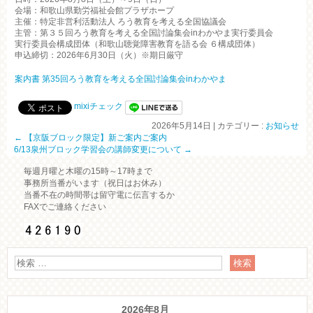
会場：和歌山県勤労福祉会館プラザホープ
主催：特定非営利活動法人 ろう教育を考える全国協議会
主管：第３５回ろう教育を考える全国討論集会inわかやま実行委員会
実行委員会構成団体（和歌山聴覚障害教育を語る会 ６構成団体）
申込締切：
2026年6月30日（火）
※期日厳守
案内書 第35回ろう教育を考える全国討論集会inわかやま
mixiチェック
2026年5月14日
|
カテゴリー :
お知らせ
←
【京阪ブロック限定】新ご案内ご案内
6/13泉州ブロック学習会の講師変更について
→
毎週月曜と木曜の15時～17時まで
事務所当番がいます（祝日はお休み）
当番不在の時間帯は留守電に伝言するか
FAXでご連絡ください
2026年8月