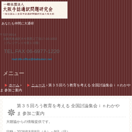
あなたも仲間に大通研
〒537-0014
大阪市東成区大今里西２丁目17-10-1002
（プレジデント今里１０階）
TEL.FAX
06-6977-1220
mail:dtk-office@daitsuken.net
メニュー
コ
ン
ホーム
›
ニュース
›
第３５回ろう教育を考える 全国討論集会ｉｎわかや
テ
ま 参加ご案内
ン
ツ
へ
第３５回ろう教育を考える 全国討論集会ｉｎわかや
ス
ま 参加ご案内
キ
ッ
大聴協からの情報提供です。
プ
日時：
2026年8月8日（土）～9日（日）