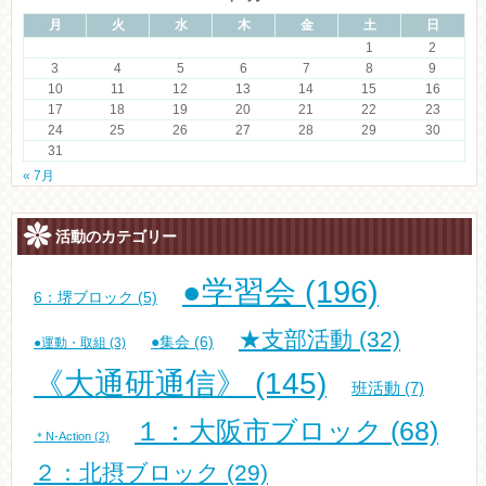
月
火
水
木
金
土
日
1
2
3
4
5
6
7
8
9
10
11
12
13
14
15
16
17
18
19
20
21
22
23
24
25
26
27
28
29
30
31
« 7月
活動のカテゴリー
●学習会
(196)
6：堺ブロック
(5)
★支部活動
(32)
●集会
(6)
●運動・取組
(3)
《大通研通信》
(145)
班活動
(7)
１：大阪市ブロック
(68)
＊N-Action
(2)
２：北摂ブロック
(29)