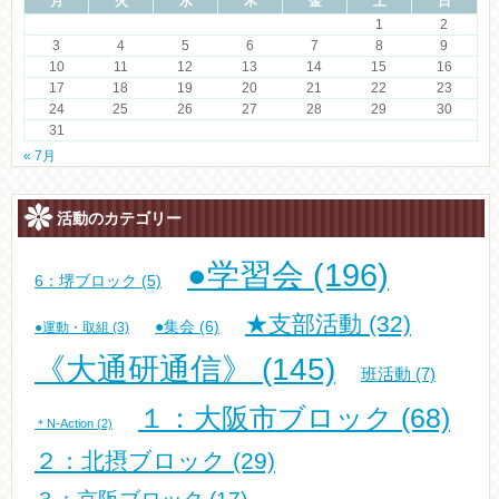
月
火
水
木
金
土
日
1
2
3
4
5
6
7
8
9
10
11
12
13
14
15
16
17
18
19
20
21
22
23
24
25
26
27
28
29
30
31
« 7月
活動のカテゴリー
●学習会
(196)
6：堺ブロック
(5)
★支部活動
(32)
●集会
(6)
●運動・取組
(3)
《大通研通信》
(145)
班活動
(7)
１：大阪市ブロック
(68)
＊N-Action
(2)
２：北摂ブロック
(29)