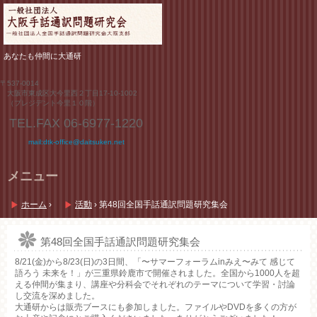
あなたも仲間に大通研
〒537-0014
大阪市東成区大今里西２丁目17-10-1002
（プレジデント今里１０階）
TEL.FAX
06-6977-1220
mail:dtk-office@daitsuken.net
メニュー
コ
ン
ホーム
›
活動
›
第48回全国手話通訳問題研究集会
テ
ン
ツ
第48回全国手話通訳問題研究集会
へ
8/21(金)から8/23(日)の3日間、「〜サマーフォーラムinみえ〜みて 感じて
ス
語ろう 未来を！」が三重県鈴鹿市で開催されました。全国から1000人を超
キ
える仲間が集まり、講座や分科会でそれぞれのテーマについて学習・討論
ッ
し交流を深めました。
プ
大通研からは販売ブースにも参加しました。ファイルやDVDを多くの方が