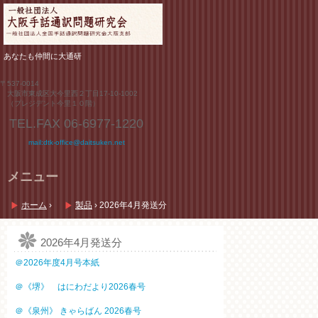
あなたも仲間に大通研
〒537-0014
大阪市東成区大今里西２丁目17-10-1002
（プレジデント今里１０階）
TEL.FAX
06-6977-1220
mail:dtk-office@daitsuken.net
メニュー
コ
ン
ホーム
›
製品
›
2026年4月発送分
テ
ン
ツ
2026年4月発送分
へ
＠2026年度4月号本紙
ス
キ
＠《堺》 はにわだより2026春号
ッ
プ
＠《泉州》 きゃらばん 2026春号