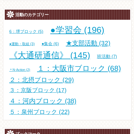
活動のカテゴリー
●学習会
(196)
6：堺ブロック
(5)
★支部活動
(32)
●集会
(6)
●運動・取組
(3)
《大通研通信》
(145)
班活動
(7)
１：大阪市ブロック
(68)
＊N-Action
(2)
２：北摂ブロック
(29)
３：京阪ブロック
(17)
４：河内ブロック
(38)
５：泉州ブロック
(22)