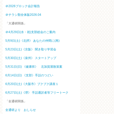
＠2026ブロック会計報告
＠チラシ類全体版2026.04
「大通研関係」
＠4月29日(水・祝)支部総会のご案内
5月9日(土)《北摂》 あなたの仲間に(再)
5月23日(土)《京阪》 聞き取り学習会
5月30日(土)《泉州》 スタートアップ
5月31日(日) 《健康班》 北加賀屋散策案
6月14日(日) 《支部》手話のつどい
6月20日(土)《大阪市》ブクブク講座１
6月27日(土)《堺》 手話通訳者等フリートーク
「全通研関係」
全通研より おしらせ