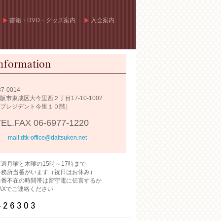
書籍・DVD・グッズ案内
入会案内
7-0014
市東成区大今里西２丁目17-10-1002
プレジデント今里１０階）
TEL.FAX
06-6977-1220
mail:dtk-office@daitsuken.net
月曜と木曜の15時～17時まで
所当番がいます（祝日はお休み）
不在の時間帯は留守電に伝言するか
Xでご連絡ください