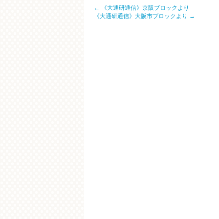
←
《大通研通信》京阪ブロックより
《大通研通信》大阪市ブロックより
→