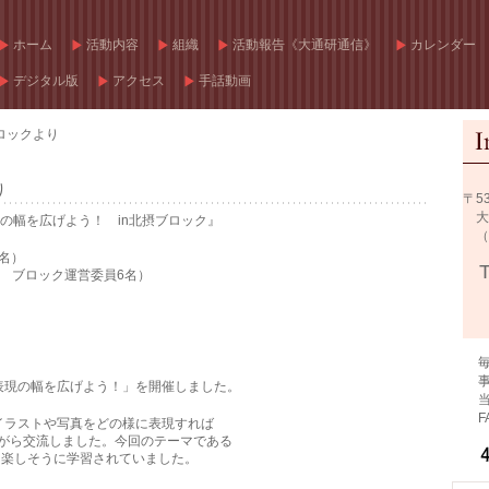
ホーム
活動内容
組織
活動報告《大通研通信》
カレンダー
デジタル版
アクセス
手話動画
ロックより
り
〒53
大阪
の幅を広げよう！ in北摂ブロック』
（
6名）
 ブロック運営委員6名）
毎週
事務
表現の幅を広げよう！」を開催しました。
当番
FA
イラストや写真をどの様に表現すれば
がら交流しました。今回のテーマである
も楽しそうに学習されていました。