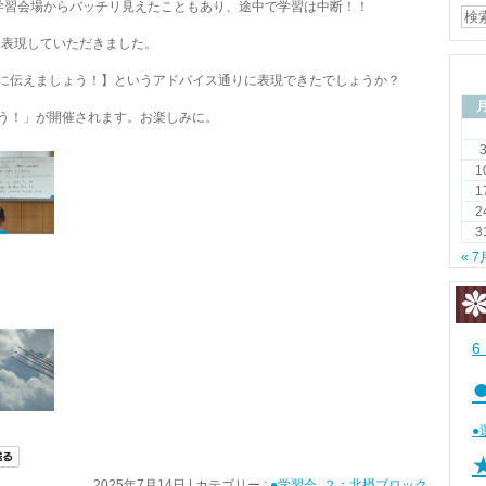
学習会場からバッチリ見えたこともあり、途中で学習は中断！！
L表現していただきました。
に伝えましょう！】というアドバイス通りに表現できたでしょうか？
う！」が開催されます。お楽しみに。
1
1
2
3
« 7
●
2025年7月14日
|
カテゴリー :
●学習会
,
２：北摂ブロック