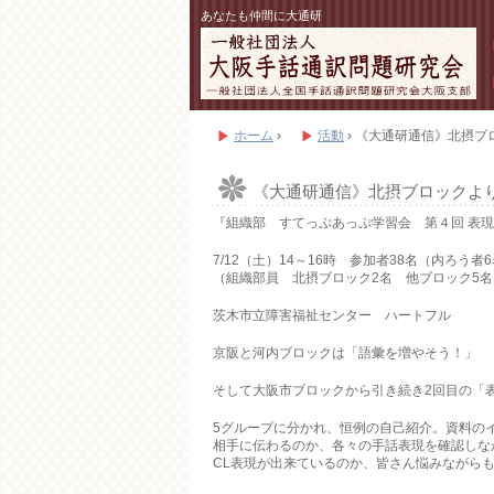
あなたも仲間に大通研
ホーム
›
活動
›
《大通研通信》北摂ブ
《大通研通信》北摂ブロックよ
『組織部 すてっぷあっぷ学習会 第４回 表現
7/12（土）14～16時 参加者38名（内ろう者
（組織部員 北摂ブロック2名 他ブロック5名
茨木市立障害福祉センター ハートフル
京阪と河内ブロックは「語彙を増やそう！」
そして大阪市ブロックから引き続き2回目の「
5グループに分かれ、恒例の自己紹介。資料の
相手に伝わるのか、各々の手話表現を確認しな
CL表現が出来ているのか、皆さん悩みながら