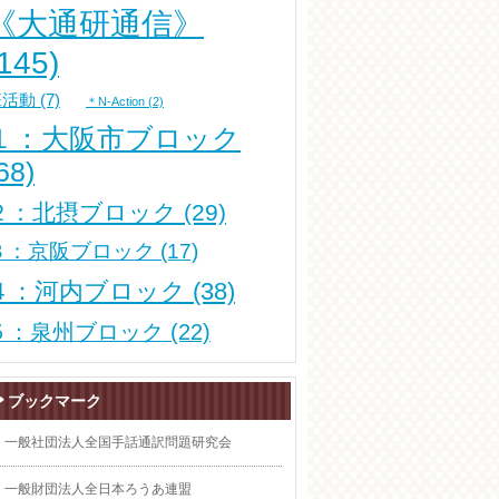
《大通研通信》
(145)
班活動
(7)
＊N-Action
(2)
１：大阪市ブロック
68)
２：北摂ブロック
(29)
３：京阪ブロック
(17)
４：河内ブロック
(38)
５：泉州ブロック
(22)
ブックマーク
一般社団法人全国手話通訳問題研究会
一般財団法人全日本ろうあ連盟