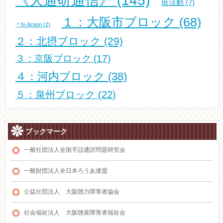
《大通研通信》
(145)
班活動
(7)
１：大阪市ブロック
(68)
＊N-Action
(2)
２：北摂ブロック
(29)
３：京阪ブロック
(17)
４：河内ブロック
(38)
５：泉州ブロック
(22)
ブックマーク
一般社団法人全国手話通訳問題研究会
一般財団法人全日本ろうあ連盟
公益社団法人 大阪聴力障害者協会
社会福祉法人 大阪聴覚障害者福祉会