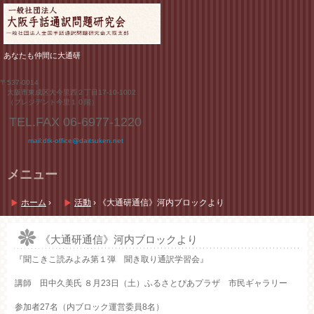
あなたも仲間に大通研
〒537-0014
大阪市東成区大今里西２丁目17-10-1002
（プレジデント今里１０階）
TEL.FAX
06-6977-1220
mail:dtk-office@daitsuken.net
メニュー
コ
ン
ホーム
›
活動
›
《大通研通信》河内ブロックより
テ
ン
ツ
《大通研通信》河内ブロックより
へ
『聞こきこ読みよみ第１弾 聞き取り通訳学習会』
ス
キ
講師 田中久美氏 ８月23日（土）ふるさとぴあプラザ 市民ギャラリー
ッ
プ
参加者27名（内ブロック運営委員8名）