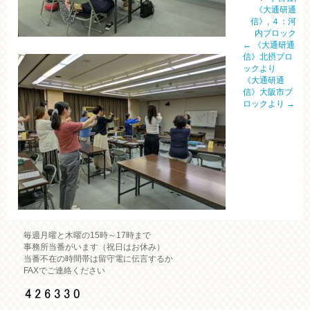
《大通研通
信》
,
４：河
内ブロック
←
《大通研通
信》北摂ブロ
ックより
《大通研通
信》大阪市ブ
ロックより
→
毎週月曜と木曜の15時～17時まで
事務所当番がいます（祝日はお休み）
当番不在の時間帯は留守電に伝言するか
FAXでご連絡ください