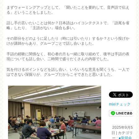
まずウォーミングアップとして、「聞いたことを要約して、音声語で伝え
る」ということをしました。
話し手の言いたいことは何か？日本語はハイコンテクストで、「語尾を省
略」したり、「主語がない」場合も多い。
その部分をどのように足したり（時には引いたり）するか？という投げか
けが講師からあり、グループごとで話し合いました。
手話の経験に関係なく、初心者の方も一緒に取り組めて、後半は手話の表
現についても話し合い、二時間で盛りだくさんの内容でした。
気を付けるポイントなどを話し合い、いろいろな意見を聞くうち、一人で
はできない深掘りが、グループだからこそできたと思いました。
mixiチェック
2025年9月5
日
|
カテゴリ
ー :
●学習会
,