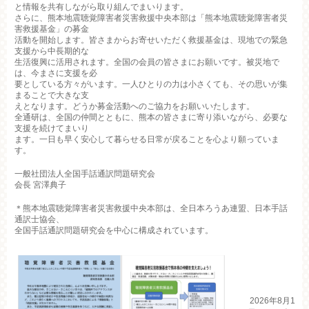
と情報を共有しながら取り組んでまいります。
さらに、熊本地震聴覚障害者災害救援中央本部は「熊本地震聴覚障害者災
害救援基金」の募金
活動を開始します。皆さまからお寄せいただく救援基金は、現地での緊急
支援から中長期的な
生活復興に活用されます。全国の会員の皆さまにお願いです。被災地で
は、今まさに支援を必
要としている方々がいます。一人ひとりの力は小さくても、その思いが集
まることで大きな支
えとなります。どうか募金活動へのご協力をお願いいたします。
全通研は、全国の仲間とともに、熊本の皆さまに寄り添いながら、必要な
支援を続けてまいり
ます。一日も早く安心して暮らせる日常が戻ることを心より願っていま
す。
一般社団法人全国手話通訳問題研究会
会長 宮澤典子
＊熊本地震聴覚障害者災害救援中央本部は、全日本ろうあ連盟、日本手話
通訳士協会、
全国手話通訳問題研究会を中心に構成されています。
2026年8月1