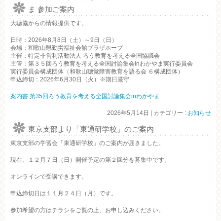
ま 参加ご案内
大聴協からの情報提供です。
日時：
2026年8月8日（土）～9日（日）
会場：和歌山県勤労福祉会館プラザホープ
主催：特定非営利活動法人 ろう教育を考える全国協議会
主管：第３５回ろう教育を考える全国討論集会inわかやま実行委員会
実行委員会構成団体（和歌山聴覚障害教育を語る会 ６構成団体）
申込締切：
2026年6月30日（火）
※期日厳守
案内書 第35回ろう教育を考える全国討論集会inわかやま
2026年5月14日
|
カテゴリー :
お知らせ
東京支部より「東通研学校」のご案内
東京支部の学習会「東通研学校」のご案内が届きました。
現在、１２月７日（日）開催予定の第２回分を募集中です。
オンラインで受講できます。
申込締切日は１１月２４日（月）です。
参加希望の方はチラシをご覧の上、お申し込みください。