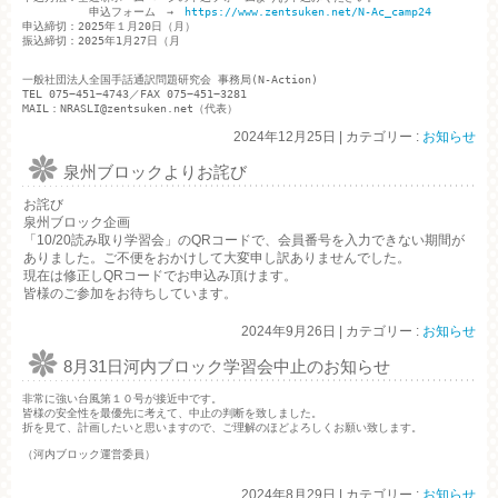
　　　　　　申込フォーム　→　
https://www.zentsuken.net/N-Ac_camp24
申込締切：2025年１月20日（月）

振込締切：2025年1月27日（月

一般社団法人全国手話通訳問題研究会 事務局(N-Action)

TEL 075−451−4743／FAX 075−451−3281

MAIL：NRASLI@zentsuken.net（代表）
2024年12月25日
|
カテゴリー :
お知らせ
泉州ブロックよりお詫び
お詫び
泉州ブロック企画
「10/20読み取り学習会」のQRコードで、会員番号を入力できない期間が
ありました。ご不便をおかけして大変申し訳ありませんでした。
現在は修正しQRコードでお申込み頂けます。
皆様のご参加をお待ちしています。
2024年9月26日
|
カテゴリー :
お知らせ
8月31日河内ブロック学習会中止のお知らせ
非常に強い台風第１０号が接近中です。

皆様の安全性を最優先に考えて、中止の判断を致しました。

折を見て、計画したいと思いますので、ご理解のほどよろしくお願い致します。

（河内ブロック運営委員）

2024年8月29日
|
カテゴリー :
お知らせ