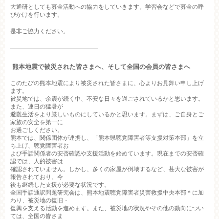
大通研としても募金活動への協力をしていきます。学習会などで募金の呼
びかけを行います。
是非ご協力ください。
———————————————
熊本地震で被災された皆さまへ、そして全国の会員の皆さまへ
このたびの熊本地震により被災された皆さまに、心よりお見舞い申し上げ
ます。
被災地では、余震が続く中、不安な日々を過ごされているかと思います。
また、連日の猛暑が
避難生活をより厳しいものにしているかと思います。まずは、ご自身とご
家族の安全を第一に
お過ごしください。
熊本では、関係団体が連携し、「熊本県聴覚障害者等支援対策本部」を立
ち上げ、聴覚障害者お
よび手話関係者の安否確認や支援活動を始めています。現在までの安否確
認では、人的被害は
確認されていません。しかし、多くの家屋が倒壊するなど、甚大な被害が
報告されており、今
後も継続した支援が必要な状況です。
全国手話通訳問題研究会は、熊本地震聴覚障害者災害救援中央本部＊に加
わり、被災地の復旧・
復興を支える活動を進めます。また、被災地の状況やその他の動向につい
ては、全国の皆さま