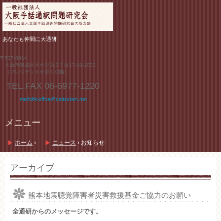
あなたも仲間に大通研
〒537-0014
大阪市東成区大今里西２丁目17-10-1002
（プレジデント今里１０階）
TEL.FAX
06-6977-1220
mail:dtk-office@daitsuken.net
メニュー
コ
ン
ホーム
›
ニュース
›
お知らせ
テ
ン
ツ
アーカイブ
へ
ス
キ
熊本地震聴覚障害者災害救援基金ご協力のお願い
ッ
プ
全通研からのメッセージです。