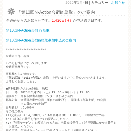
2025年1月4日
|
カテゴリー :
お知らせ
「第10回N-Action合宿in 鳥取」のご案内
全通研からのお知らせです。
1月20日(月）
が申込締切日です。
第10回N-Action合宿 in 鳥取
第10回N-Action合宿in鳥取参加申込のご案内
*~*~*~*~*~*~*~*~*~*~*~*

全通研支部　各位

いつもお世話になっております。

全通研事務所です。

事務局からの連絡です。

「第10回N-Action合宿in 鳥取」を行いますのでご周知いただきますよう、

よろしくお願いします。

■第10回N-Action合宿in 鳥取

日　　時：2025年２月15日（土）13：30～16日（日）15：00

開催場所：鳥取市障害者福祉センターさわやか会館

募集対象：全通研次世代会員（概ね40歳以下）、開催地（鳥取支部）の会員

　　　　　※１日のみの参加可

参加費(A)：2,000円

その他の費用：

(1)交流会(B)：4,000円、2/16昼食弁当(B)：1,000円　※希望の方のみ

(A)(B)(C)の費用を合わせてお振込みください。

(2)「託児サービス」を希望される方は、当日会場受付にて託児費用にかかる費用を

　お支払いください。

申込方法：全通研ホームページの申込フォームよりお申込みください。
