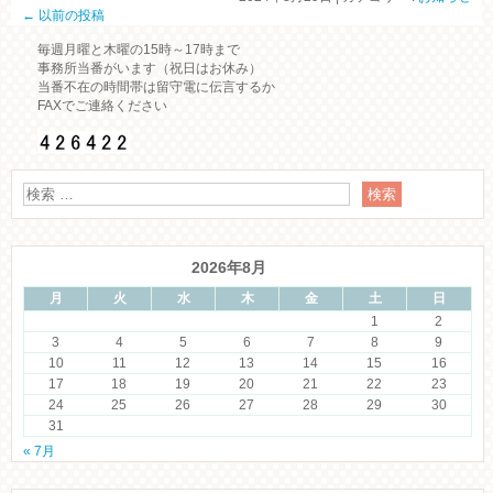
←
以前の投稿
毎週月曜と木曜の15時～17時まで
事務所当番がいます（祝日はお休み）
当番不在の時間帯は留守電に伝言するか
FAXでご連絡ください
2026年8月
月
火
水
木
金
土
日
1
2
3
4
5
6
7
8
9
10
11
12
13
14
15
16
17
18
19
20
21
22
23
24
25
26
27
28
29
30
31
« 7月