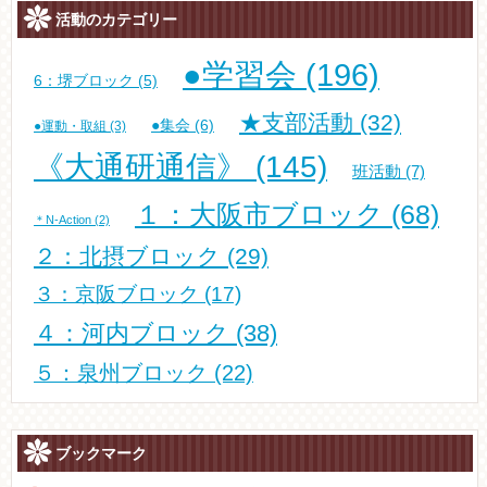
活動のカテゴリー
●学習会
(196)
6：堺ブロック
(5)
★支部活動
(32)
●集会
(6)
●運動・取組
(3)
《大通研通信》
(145)
班活動
(7)
１：大阪市ブロック
(68)
＊N-Action
(2)
２：北摂ブロック
(29)
３：京阪ブロック
(17)
４：河内ブロック
(38)
５：泉州ブロック
(22)
ブックマーク