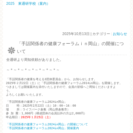
2025 東通研学校（案内）
2025年10月13日
|
カテゴリー :
お知らせ
「手話関係者の健康フォーラムｉｎ岡山」の開催につ
いて
全通研より周知依頼がありました。
～＊～＊～＊～＊～＊～＊～＊～
「手話関係者の健康を考える3団体委員会」から、お知らせします。

2025年２月22日（土）に「手話関係者の健康フォーラム2014in岡山」を開催します。

つきましては開催案内を添付いたしますので、会員の皆様へご周知くださいますよ

う、

よろしくお願いいたします。

「手話関係者の健康フォーラム2024in岡山」

日　　 時：2025年2月22日（土）10：00～16：00

場　　 所：ライフパーク倉敷（岡山県倉敷市）

参 加 費：1,000円（構成団体の会員以外の方は2,000円）

申込期日：
2025年１月25日（土）
「手話関係者の健康フォーラム2024in岡山」の開催について
「手話関係者の健康フォーラム2024in岡山」開催案内